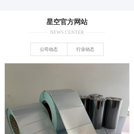
星空官方网站
NEWS CENTER
公司动态
行业动态