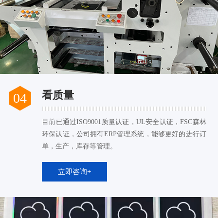
看质量
04
目前已通过ISO9001质量认证，UL安全认证，FSC森林
环保认证，公司拥有ERP管理系统，能够更好的进行订
单，生产，库存等管理。
立即咨询+