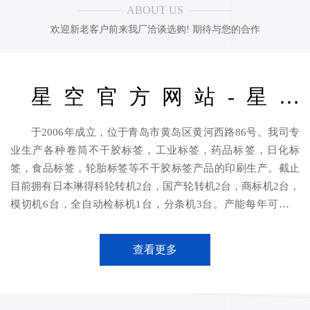
ABOUT US
欢迎新老客户前来我厂洽谈选购! 期待与您的合作
星空官方网站-星空
于2006年成立，位于青岛市黄岛区黄河西路86号。我司专
xingkong（中国）
业生产各种卷筒不干胶标签，工业标签，药品标签，日化标
签，食品标签，轮胎标签等不干胶标签产品的印刷生产。截止
目前拥有日本琳得科轮转机2台，国产轮转机2台，商标机2台，
模切机6台，全自动检标机1台，分条机3台。产能每年可生产
300万平方不干胶标签，服务的客户海尔、海信、等多达100多
家，我司目前已通过ISO9001质量认证，UL安 全认证，FSC森
查看更多
林环保认证，公司拥有ERP管理系统，能够更好的进行订单，生
产，库存等管理。