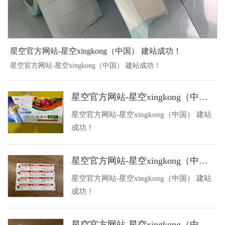
星空官方网站-星空xingkong（中国） 建站成功！
星空官方网站-星空xingkong（中国） 建站成功！
星空官方网站-星空xingkong（中
国） 建站成功！
星空官方网站-星空xingkong（中国） 建站
成功！
星空官方网站-星空xingkong（中
国） 建站成功！
星空官方网站-星空xingkong（中国） 建站
成功！
星空官方网站-星空xingkong（中